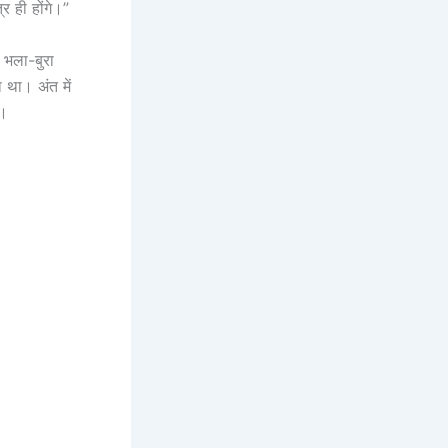
र ही होंगे।”
ो भला-बुरा
 था। अंत में
)।