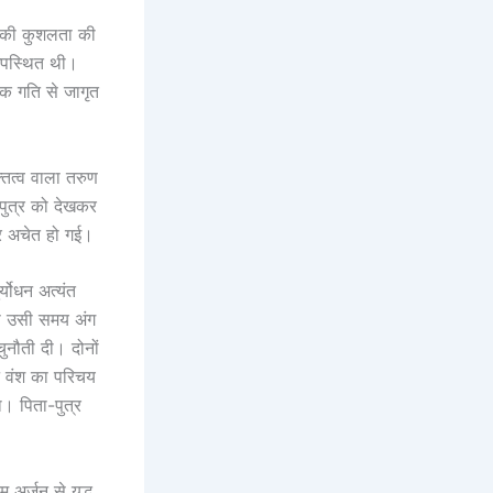
यों की कुशलता की
 उपस्थित थी।
धिक गति से जागृत
्तित्व वाला तरुण
पुत्र को देखकर
कर अचेत हो गई।
्योधन अत्यंत
से उसी समय अंग
ुनौती दी। दोनों
ने वंश का परिचय
। पिता-पुत्र
र्जुन से युद्ध