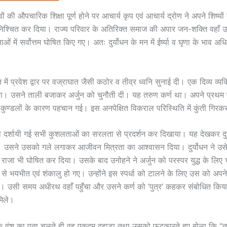
डवों की औपचारिक शिक्षा पूर्ण होने पर आचार्य कृप एवं आचार्य द्रोण ने अपने शिष्
 निश्चित कर दिया। राज्य परिवार के अतिरिक्त समाज की अपार जन-शक्ति वहाँ
षाओं में सर्वोत्तम घोषित किए गए। अतः दुर्योधन के मन में ईर्ष्या व घृणा के भाव अ
त में प्रवेश द्वार पर वज्राघात जैसी कठोर व तीव्र ध्वनि सुनाई दी। एक दिव्य व्यक
या। उसने ताली बजाकर अर्जुन को चुनौती दी। यह तरुण कर्ण था। अपने प्रथम 
कुण्डलों के कारण पहचान गई। इस अनपेक्षित विकराल परिस्थिति में कुंती गिर
वारा दर्शायी गई सभी कुशलताओं का सरलता से प्रदर्शन कर दिखाया। यह देखकर दुर
ा। उसने उसको गले लगाकर आजीवन मित्रता का आश्वासन दिया। दुर्योधन ने उ
 राजा भी घोषित कर दिया। उसके बाद उनोहने ने अर्जुन को परस्पर युद्ध के लिए च
य से भयभीत एवं शंकालु हो गए। उन्होंने इस स्पर्धा को टालने के लिए उस को अप
ा। उसी समय अधीरथ वहाँ पहुँचा और उसने कर्ण को ‘पुत्र’ कहकर संबोधित किया
मिले।
 वंश का पता चलते ही वह एकदम दहाड़ा तथा उसको फटकारते हुए बोला कि “तुम अ