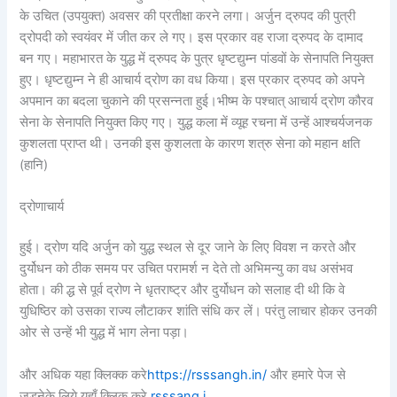
के उचित (उपयुक्त) अवसर की प्रतीक्षा करने लगा। अर्जुन द्रुपद की पुत्री
द्रोपदी को स्वयंवर में जीत कर ले गए। इस प्रकार वह राजा द्रुपद के दामाद
बन गए। महाभारत के युद्ध में द्रुपद के पुत्र धृष्टद्युम्न पांडवों के सेनापति नियुक्त
हुए। धृष्टद्युम्न ने ही आचार्य द्रोण का वध किया। इस प्रकार द्रुपद को अपने
अपमान का बदला चुकाने की प्रसन्नता हुई।भीष्म के पश्चात् आचार्य द्रोण कौरव
सेना के सेनापति नियुक्त किए गए। युद्ध कला में व्यूह रचना में उन्हें आश्चर्यजनक
कुशलता प्राप्त थी। उनकी इस कुशलता के कारण शत्रु सेना को महान क्षति
(हानि)
द्रोणाचार्य
हुई। द्रोण यदि अर्जुन को युद्ध स्थल से दूर जाने के लिए विवश न करते और
दुर्योधन को ठीक समय पर उचित परामर्श न देते तो अभिमन्यु का वध असंभव
होता। की द्ध से पूर्व द्रोण ने धृतराष्ट्र और दुर्योधन को सलाह दी थी कि वे
युधिष्ठिर को उसका राज्य लौटाकर शांति संधि कर लें। परंतु लाचार होकर उनकी
ओर से उन्हें भी युद्ध में भाग लेना पड़ा।
और अधिक यहा क्लिक्क करे
https://rsssangh.in/
और हमारे पेज से
जुड़नेके लिये यहाँ क्लिक करे
rsssang.i