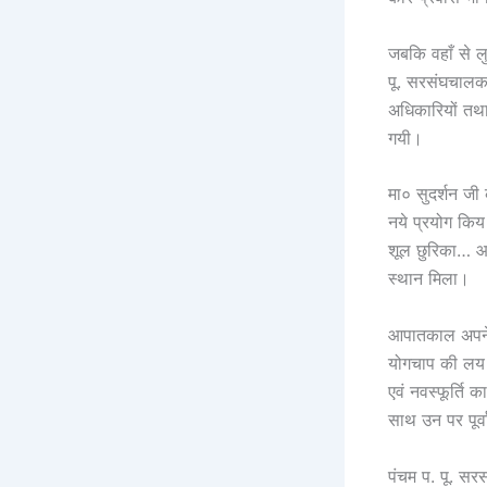
जबकि वहाँ से ल
पू. सरसंघचालक म
अधिकारियों तथ
गयी।
मा० सुदर्शन जी 
नये प्रयोग कि
शूल छुरिका… आदि
स्थान मिला।
आपातकाल अपने ब
योगचाप की लय औ
एवं नवस्फूर्ति
साथ उन पर पूर्
पंचम प. पू. सर