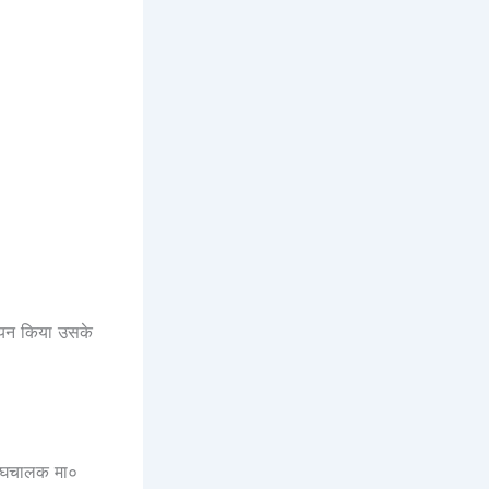
 चयन किया उसके
रसंघचालक मा०