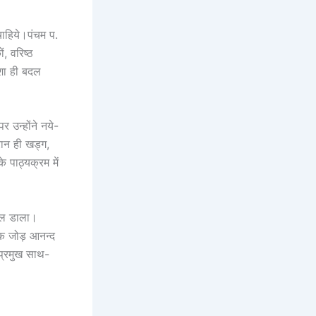
चाहिये।पंचम प.
, वरिष्ठ
शा ही बदल
र उन्होंने नये-
ान ही खड्ग,
े पाठ्यक्रम में
बदल डाला।
ेक जोड़ आनन्द
 प्रमुख साथ-