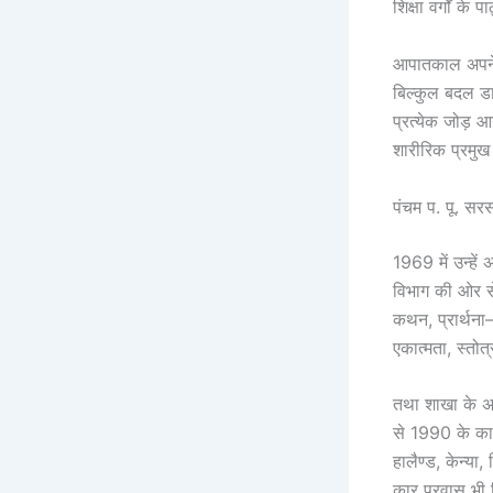
शिक्षा वर्गों के 
आपातकाल अपने ब
बिल्कुल बदल डा
प्रत्येक जोड़ 
शारीरिक प्रमुख
पंचम प. पू. सर
1969 में उन्हे
विभाग की ओर से
कथन, प्रार्थना–
एकात्मता, स्तोत
तथा शाखा के अ
से 1990 के कालख
हालैण्ड, केन्या,
कार प्रवास भ