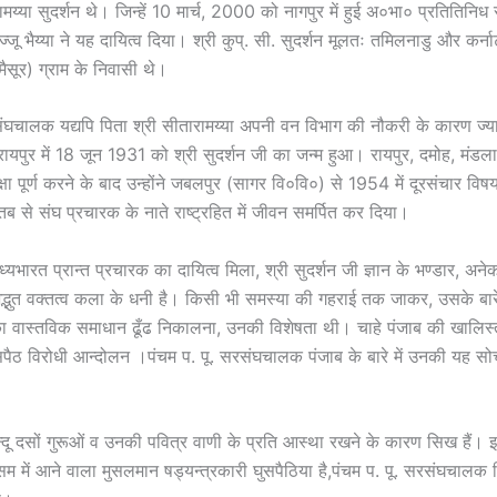
मय्या सुदर्शन थे। जिन्हें 10 मार्च, 2000 को नागपुर में हुई अ०भा० प्रतितिनि
 रज्जू भैय्या ने यह दायित्व दिया। श्री कुप्. सी. सुदर्शन मूलतः तमिलनाडु और कर
(मैसूर) ग्राम के निवासी थे।
संघचालक यद्यपि पिता श्री सीतारामय्या अपनी वन विभाग की नौकरी के कारण ज्या
रायपुर में 18 जून 1931 को श्री सुदर्शन जी का जन्म हुआ। रायपुर, दमोह, मंडला
शिक्षा पूर्ण करने के बाद उन्होंने जबलपुर (सागर वि०वि०) से 1954 में दूरसंचार विष
ब से संघ प्रचारक के नाते राष्ट्रहित में जीवन समर्पित कर दिया।
मध्यभारत प्रान्त प्रचारक का दायित्व मिला, श्री सुदर्शन जी ज्ञान के भण्डार, अने
भुत वक्तत्व कला के धनी है। किसी भी समस्या की गहराई तक जाकर, उसके बारे 
 वास्तविक समाधान ढूँढ निकालना, उनकी विशेषता थी। चाहे पंजाब की खालिस्
ैठ विरोधी आन्दोलन ।पंचम प. पू. सरसंघचालक पंजाब के बारे में उनकी यह सोच
िन्दू दसों गुरूओं व उनकी पवित्र वाणी के प्रति आस्था रखने के कारण सिख हैं। 
सम में आने वाला मुसलमान षड्यन्त्रकारी घुसपैठिया है,पंचम प. पू. सरसंघचालक