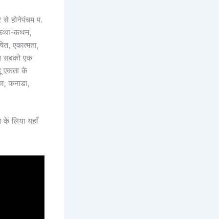
 से होनेपंचम प.
ा, कथा-कथन,
षित, एकात्मता,
 इन सबको एक
ू एकता के
िका, कनाडा,
 के लिया यहाँ