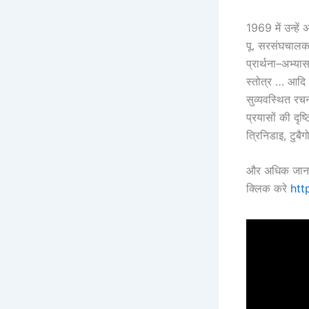
1969 में उन्हे
पू. सरसंघचालक 
प्रार्थना–अभ्या
स्तोत्र … आदि 
सुव्यवस्थित रच
प्रयासों की दृष्
त्रिनिडाइ, टुब
और अधिक जानका
क्लिक करे
htt