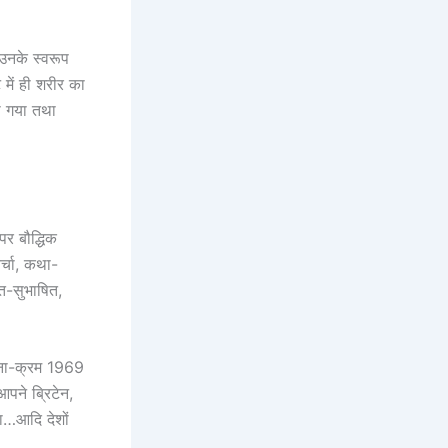
 उनके स्वरूप
में ही शरीर का
या गया तथा
पर बौद्धिक
र्चा, कथा-
ीत-सुभाषित,
चना-क्रम 1969
आपने ब्रिटेन,
ाना…आदि देशों