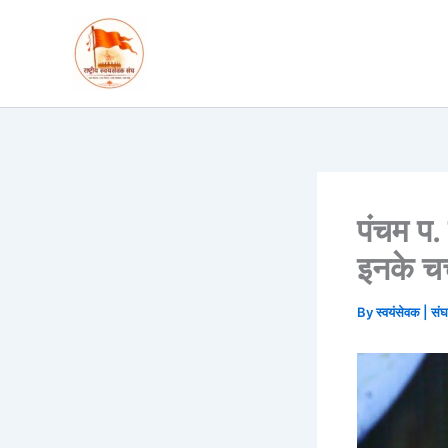
Skip
to
content
पंचम प.
इनके चर्
By
स्वयंसेवक | सं