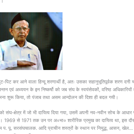
स।
ुट-पिट कर आने वाला हिन्दू शरणार्थी है, अतः उसका सहानुभूतिपूर्वक शरण दनी 
िन्तन एवं अध्ययन के इन निष्कर्षो को जब संघ के स्वयंसेवकों, वरिष्ठ अधिकारियों
ोलना शुरू किया, तो पंजाब तथा असम आन्दोलन की दिशा ही बदल गयी।
को संघ-क्षेत्र में जो भी दायित्व दिया गया, उसमें अपनी नव-नवीन सोच के आधार प
य। 1969 से 1971 तक उन पर अ०भा० शारीरिक प्रमुख का दायित्व था, इस दौर
चम प. पू. सरसंघचालक. आदि प्राचीन शस्त्रों के स्थान पर नियुद्ध, आसन, खेल