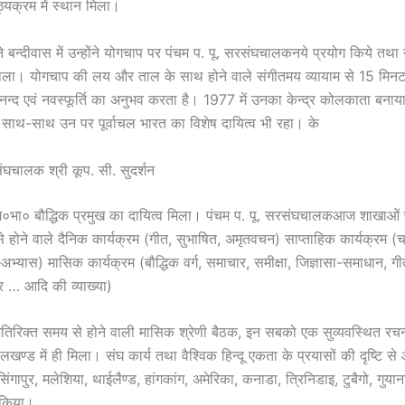
पाठ्यक्रम में स्थान मिला।
न्दीवास में उन्होंने योगचाप पर पंचम प. पू. सरसंघचालकनये प्रयोग किये तथा
ला। योगचाप की लय और ताल के साथ होने वाले संगीतमय व्यायाम से 15 मिनट 
आनन्द एवं नवस्फूर्ति का अनुभव करता है। 1977 में उनका केन्द्र कोलकाता बना
 साथ-साथ उन पर पूर्वाचल भारत का विशेष दायित्व भी रहा। के
संघचालक श्री कूप. सी. सुदर्शन
ं अ०भा० बौद्धिक प्रमुख का दायित्व मिला। पंचम प. पू. सरसंघचालकआज शाखाओं 
 होने वाले दैनिक कार्यक्रम (गीत, सुभाषित, अमृतवचन) साप्ताहिक कार्यक्रम (च
अभ्यास) मासिक कार्यक्रम (बौद्धिक वर्ग, समाचार, समीक्षा, जिज्ञासा-समाधान, ग
्र … आदि की व्याख्या)
तिरिक्त समय से होने वाली मासिक श्रेणी बैठक, इन सबको एक सुव्यवस्थित र
ण्ड में ही मिला। संघ कार्य तथा वैश्विक हिन्दू एकता के प्रयासों की दृष्टि से 
 सिंगापुर, मलेशिया, थाईलैण्ड, हांगकांग, अमेरिका, कनाडा, त्रिनिडाइ, टुबैगो, गुय
ी किया।