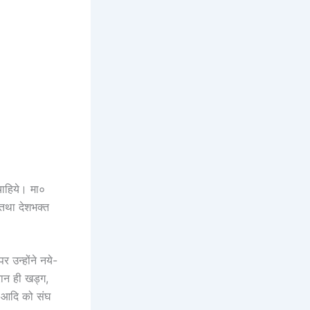
चाहिये। मा०
 तथा देशभक्त
र उन्होंने नये-
ान ही खड्ग,
… आदि को संघ