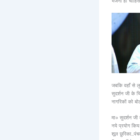
भेजना ही चाहि
जबकि वहाँ से ल
सुदर्शन जी के च
नागरिकों को ब
मा० सुदर्शन जी 
नये प्रयोग कि
शूल छुरिका..पं