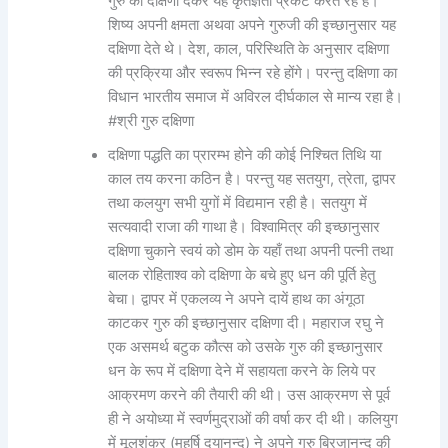
गुरु को दक्षिणा देकर यह कृतज्ञता प्रकट करते रहे हैं।
शिष्य अपनी क्षमता अथवा अपने गुरुजी की इच्छानुसार यह
दक्षिणा देते थे। देश, काल, परिस्थिति के अनुसार दक्षिणा
की प्रक्रिया और स्वरूप भिन्न रहे होंगे। परन्तु दक्षिणा का
विधान भारतीय समाज में अविरल दीर्घकाल से मान्य रहा है।
#श्री गुरु दक्षिणा
दक्षिणा पद्धति का प्रारम्भ होने की कोई निश्चित तिथि या
काल तय करना कठिन है। परन्तु यह सतयुग, त्रेता, द्वापर
तथा कलयुग सभी युगों में विद्यमान रही है। सतयुग में
सत्यवादी राजा की गाथा है। विश्वामित्र की इच्छानुसार
दक्षिणा चुकाने स्वयं को डोम के यहाँ तथा अपनी पत्नी तथा
बालक रोहिताश्व को दक्षिणा के बचे हुए धन की पूर्ति हेतु
बेचा। द्वापर में एकलव्य ने अपने दायें हाथ का अंगूठा
काटकर गुरु की इच्छानुसार दक्षिणा दी। महाराज रघु ने
एक असमर्थ बटुक कौत्स को उसके गुरु की इच्छानुसार
धन के रूप में दक्षिणा देने में सहायता करने के लिये पर
आक्रमण करने की तैयारी की थी। उस आक्रमण से पूर्व
ही ने अयोध्या में स्वर्णमुद्राओं की वर्षा कर दी थी। कलियुग
में मूलशंकर (महर्षि दयानन्द) ने अपने गुरु बिरजानन्द की