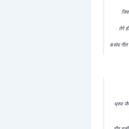
जिसस
तेरे 
#संघ गी
ध्रुव जैस
वीर हकीक