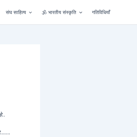
संघ साहित्य
🕉️ भारतीय संस्कृति
गतिविधियाँ
े..
 हे…….