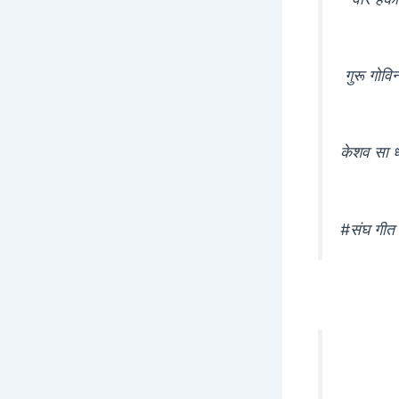
गुरू गोवि
केशव सा ध्
#संघ गी