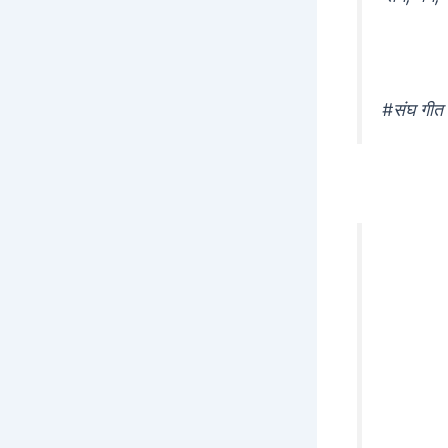
#संघ गी