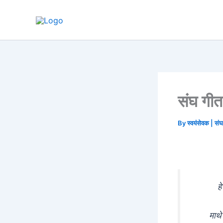
Skip
to
content
संघ गीत
By
स्वयंसेवक | सं
ह
माथे