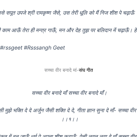
े सपूत उपजे श्री रामकृष्ण जैसे, उस तेरी धूलि को मैं निज शीश पे चढ़ाऊँ ।
ही काम आऊँ तेरा ही मन्त्र गाऊँ, मन और देह तुझ पर बलिदान में चढ़ाऊँ
त #rssgeet #Rsssangh Geet
सच्चा वीर बनादे मां-
संघ गीत
सच्चा वीर बनादे माँ सच्चा वीर बनादे माँ।
ी मुझे भक्ति दे दे अर्जुन जैसी शक्ति दे दे, गीता ज्ञान सुना दे माँ- सच्चा वीर 
।।१।।
त में बन जाऊँ धर्म पे अपना शीश कटाऊँ, ऐसी लगन लगा दे माँ सच्चा वीर ब