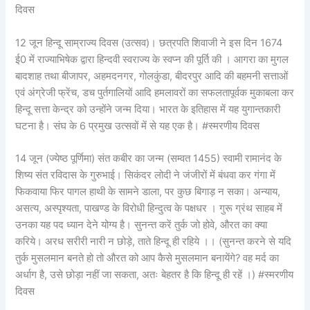
दिवस
12 जून हिन्दू साम्राज्य दिवस (उत्सव)। छत्रपति शिवाजी ने इस दिन 1674
ई0 में राज्याभिषेक द्वारा हिन्दवी स्वराज्य के स्वप्न की पूर्ति की । आगरा का मुगल
बादशाह तथा बीजापर, अहमदनगर, गोलकुंडा, बीदरपुर आदि की बहमनी सत्ताओं
एवं अंग्रेजी फ्रेंच, डच पुर्तगालियों आदि हमलावरों का सफलतापूर्वक मुकाबला कर
हिन्दू सत्ता केन्द्र को उन्होंने जन्म दिया। भारत के इतिहास में यह युगान्तकारी
घटना है। संघ के 6 प्रमुख उत्सवों में से यह एक है। #स्मरणीय दिवस
14 जून (ज्येष्ठ पूर्णिमा) संत कबीर का जन्म (सम्वत 1455) स्वामी रामानंद के
शिष्य संत रविदास के गुरुभाई। सिकंदर लोदी ने जंजीरों में बंधवा कर गंगा में
फिकवाया फिर पागल हाथी के सामने डाला, पर कुछ बिगाड़ न सका। अन्याय,
असत्य, अस्पृश्यता, पाखण्ड के विरोधी हिन्दुत्व के पक्षधर । गुरू ग्रंथ साहब में
उनका यह पद ध्यान देने योग्य है। सुनन्त करें तुर्क जो होवे, औरत का क्या
करिये। अरध सरीरी नारी न छोड़े, ताते हिन्दू ही रहिये ।। (सुनन्त करने से यदि
तुर्क मुसलमान बनते हो तो औरत को आप कैसे मुसलमान बनायेंगे? वह मर्द का
अर्धाग है, उसे छोड़ा नहीं जा सकता, अतः बेहतर है कि हिन्दू ही रहें ।) #स्मरणीय
दिवस