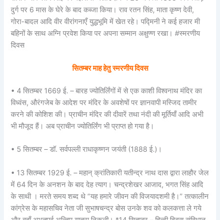
दुर्ग पर 6 मास के घेरे के बाद कब्जा किया। राव रतन सिंह, माता कृष्ण देवी,
गोरा-बादल आदि वीर वीरांगनाएँ युद्धभूमि में खेत रहे। पद्मिनी ने कई हजार मी
बहिनों के साथ अग्नि प्रवेश किया पर अपना सम्मान अक्षुण्ण रखा। #स्मरणीय
दिवस
सितम्बर माह हेतु
स्मरणीय दिवस
• 4 सितम्बर 1669 ई. – बारह ज्योतिर्लिंगों में से एक काशी विश्वनाथ मंदिर का
विध्वंस, औरंगजेब के आदेश पर मंदिर के अवशेषों पर ज्ञानवापी मस्जिद तामीर
करने की कोशिश की। प्राचीन मंदिर की दीवारें तथा नंदी की मूर्तियाँ आदि अभी
भी मौजूद हैं। अब प्राचीन ज्योतिर्लिंग भी प्राप्त हो गया है।
• 5 सितम्बर – डॉ. सर्वपल्ली राधाकृष्णन जयंती (1888 ई.)।
• 13 सितम्बर 1929 ई. – महान् क्रांतिकारी यतीन्द्र नाथ दास द्वारा लाहौर जेल
में 64 दिन के अनशन के बाद देह त्याग। चन्द्रशेखर आजाद, भगत सिंह आदि
के साथी । मरते समय शब्द थे “यह हमारे जीवन की विजयादशमी है।” तत्कालीन
कांग्रेस के महासचिव नेता जी सुभाषचन्द्र बोस उनके शव को कलकत्ता ले गये
और वहाँ अभूतपूर्व अन्तिम यात्रा निकली। *14 सितम्बर – हिन्दी दिवस संविधान