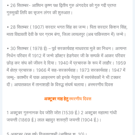
• 26 सितम्बर- आश्विन कृष्ण पक्ष द्वितीय गुरु अंगददेव को गुरु गद्दी प्राप्त
गुरुमुखी लिपि का सृजन लंगर की शुरुआत।
• 28 सितम्बर ( 1907) सरदार भगत सिंह का जन्म। पिता सरदार किशन सिंह,
माता विद्यावती देवी के घर ग्राम बंगा, जिला लायलपुर (अब पाकिस्तान में) जन्मे।
• 30 सितम्बर ( 1978 ई) – पूर्व सरकार्यवाह माधवराव मुले का निधन। अत्यन्त
निर्धन परिवार में 1912 में जन्मे डॉक्टर हेडगेवार जी के सम्पर्क में आकर परिवार
छोड़ कर संघ को जीवन दे दिया। 1940 में प्रचारक के रूप में लाहौर। 1959
में क्षेत्र प्रचारक। 1966 में सह-सरकार्यवाह। 1973 सरकार्यवाह। 1947 में
जम्मू- काश्मीर में पाक आक्रमण को इनके नेतृत्व में स्वयंसेवकों ने भी टक्कर
दी। आपातकाल में तानाशाही के विरुद्ध संघर्ष चलाया। #स्मरणीय दिवस
अक्टूबर माह हेतु
स्मरणीय दिवस
1 अक्टूबर गुरुनानक देव जोति जोत (1539 ई.) 2 अक्टूबर महात्मा गांधी
जयन्ती (1869 ई.) लाल बहादुर शास्त्री जयन्ती (1904 ई.)।
5 अक्टूबर (इस वर्ष) विजयादशमी (आश्विन शु. 10)।