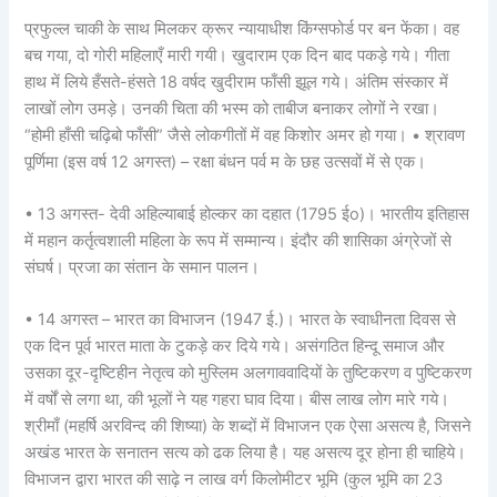
प्रफुल्ल चाकी के साथ मिलकर क्रूर न्यायाधीश किंग्सफोर्ड पर बन फेंका। वह
बच गया, दो गोरी महिलाएँ मारी गयी। खुदाराम एक दिन बाद पकड़े गये। गीता
हाथ में लिये हँसते-हंसते 18 वर्षद खुदीराम फाँसी झूल गये। अंतिम संस्कार में
लाखों लोग उमड़े। उनकी चिता की भस्म को ताबीज बनाकर लोगों ने रखा।
“होमी हाँसी चढ़िबो फाँसी” जैसे लोकगीतों में वह किशोर अमर हो गया। • श्रावण
पूर्णिमा (इस वर्ष 12 अगस्त) – रक्षा बंधन पर्व म के छह उत्सवों में से एक।
• 13 अगस्त- देवी अहिल्याबाई होल्कर का दहात (1795 ईo)। भारतीय इतिहास
में महान कर्तृत्वशाली महिला के रूप में सम्मान्य। इंदौर की शासिका अंग्रेजों से
संघर्ष। प्रजा का संतान के समान पालन।
• 14 अगस्त – भारत का विभाजन (1947 ई.)। भारत के स्वाधीनता दिवस से
एक दिन पूर्व भारत माता के टुकड़े कर दिये गये। असंगठित हिन्दू समाज और
उसका दूर-दृष्टिहीन नेतृत्व को मुस्लिम अलगाववादियों के तुष्टिकरण व पुष्टिकरण
में वर्षों से लगा था, की भूलों ने यह गहरा घाव दिया। बीस लाख लोग मारे गये।
श्रीमाँ (महर्षि अरविन्द की शिष्या) के शब्दों में विभाजन एक ऐसा असत्य है, जिसने
अखंड भारत के सनातन सत्य को ढक लिया है। यह असत्य दूर होना ही चाहिये।
विभाजन द्वारा भारत की साढ़े न लाख वर्ग किलोमीटर भूमि (कुल भूमि का 23