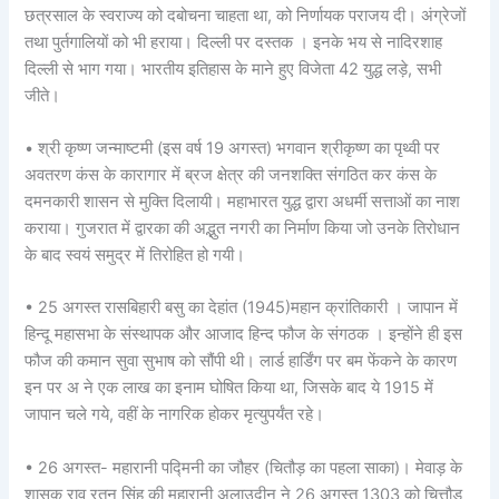
छत्रसाल के स्वराज्य को दबोचना चाहता था, को निर्णायक पराजय दी। अंग्रेजों
तथा पुर्तगालियों को भी हराया। दिल्ली पर दस्तक । इनके भय से नादिरशाह
दिल्ली से भाग गया। भारतीय इतिहास के माने हुए विजेता 42 युद्ध लड़े, सभी
जीते।
• श्री कृष्ण जन्माष्टमी (इस वर्ष 19 अगस्त) भगवान श्रीकृष्ण का पृथ्वी पर
अवतरण कंस के कारागार में ब्रज क्षेत्र की जनशक्ति संगठित कर कंस के
दमनकारी शासन से मुक्ति दिलायी। महाभारत युद्ध द्वारा अधर्मी सत्ताओं का नाश
कराया। गुजरात में द्वारका की अद्भुत नगरी का निर्माण किया जो उनके तिरोधान
के बाद स्वयं समुद्र में तिरोहित हो गयी।
• 25 अगस्त रासबिहारी बसु का देहांत (1945)महान क्रांतिकारी । जापान में
हिन्दू महासभा के संस्थापक और आजाद हिन्द फौज के संगठक । इन्होंने ही इस
फौज की कमान सुवा सुभाष को सौंपी थी। लार्ड हार्डिंग पर बम फेंकने के कारण
इन पर अ ने एक लाख का इनाम घोषित किया था, जिसके बाद ये 1915 में
जापान चले गये, वहीं के नागरिक होकर मृत्युपर्यंत रहे।
• 26 अगस्त- महारानी पद्मिनी का जौहर (चितौड़ का पहला साका)। मेवाड़ के
शासक राव रतन सिंह की महारानी अलाउदीन ने 26 अगस्त 1303 को चित्तौड़