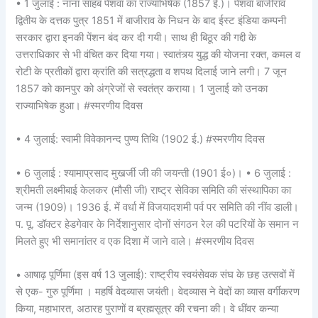
• 1 जुलाई : नाना साहब पेशवा का राज्याभिषेक (1857 ई.)। पेशवा बाजीराव
द्वितीय के दत्तक पुत्र 1851 में बाजीराव के निधन के बाद ईस्ट इंडिया कम्पनी
सरकार द्वारा इनकी पेंशन बंद कर दी गयी। साथ ही बिठूर की गद्दी के
उत्तराधिकार से भी वंचित कर दिया गया। स्वातंत्र्य युद्ध की योजना रक्त, कमल व
रोटी के प्रतीकों द्वारा क्रांति की सत्रद्धता व शपथ दिलाई जाने लगी। 7 जून
1857 को कानपुर को अंग्रेजों से स्वतंत्र कराया। 1 जुलाई को उनका
राज्याभिषेक हुआ। #स्मरणीय दिवस
• 4 जुलाई: स्वामी विवेकानन्द पुण्य तिथि (1902 ई.) #स्मरणीय दिवस
• 6 जुलाई : श्यामाप्रसाद मुखर्जी जी की जयन्ती (1901 ई०)। • 6 जुलाई :
श्रीमती लक्ष्मीबाई केलकर (मौसी जी) राष्ट्र सेविका समिति की संस्थापिका का
जन्म (1909)। 1936 ई. में वर्धा में विजयादशमी पर्व पर समिति की नींव डाली।
प. पू. डॉक्टर हेडगेवार के निर्देशानुसार दोनों संगठन रेल की पटरियों के समान न
मिलते हुए भी समानांतर व एक दिशा में जाने वाले। #स्मरणीय दिवस
• आषाढ़ पूर्णिमा (इस वर्ष 13 जुलाई): राष्ट्रीय स्वयंसेवक संघ के छह उत्सवों में
से एक- गुरु पूर्णिमा । महर्षि वेदव्यास जयंती। वेदव्यास ने वेदों का व्यास वर्गीकरण
किया, महाभारत, अठारह पुराणों व ब्रह्मसूत्र की रचना की। वे धींवर कन्या