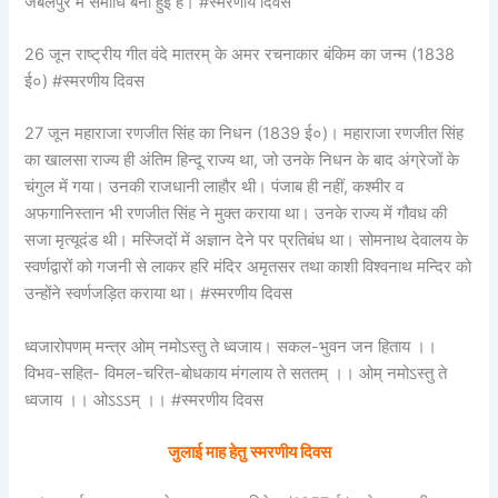
जबलपुर में समाधि बनी हुई है। #स्मरणीय दिवस
26 जून राष्ट्रीय गीत वंदे मातरम् के अमर रचनाकार बंकिम का जन्म (1838
ई०) #स्मरणीय दिवस
27 जून महाराजा रणजीत सिंह का निधन (1839 ई०)। महाराजा रणजीत सिंह
का खालसा राज्य ही अंतिम हिन्दू राज्य था, जो उनके निधन के बाद अंग्रेजों के
चंगुल में गया। उनकी राजधानी लाहौर थी। पंजाब ही नहीं, कश्मीर व
अफगानिस्तान भी रणजीत सिंह ने मुक्त कराया था। उनके राज्य में गौवध की
सजा मृत्यूदंड थी। मस्जिदों में अज्ञान देने पर प्रतिबंध था। सोमनाथ देवालय के
स्वर्णद्वारों को गजनी से लाकर हरि मंदिर अमृतसर तथा काशी विश्वनाथ मन्दिर को
उन्होंने स्वर्णजड़ित कराया था। #स्मरणीय दिवस
ध्वजारोपणम् मन्त्र ओम् नमोऽस्तु ते ध्वजाय। सकल-भुवन जन हिताय ।।
विभव-सहित- विमल-चरित-बोधकाय मंगलाय ते सततम् ।। ओम् नमोऽस्तु ते
ध्वजाय ।। ओऽऽऽम् ।। #स्मरणीय दिवस
जुलाई माह हेतु
स्मरणीय दिवस