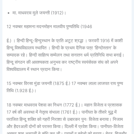
मा. माधवराव मुले जयन्ती (1912)।
12 नवम्बर महामना मदनमोहन मालवीय पुण्यतिथि (1946
ई.) । हिन्दी हिन्दू-हिन्दुस्थान के प्रति अटूट श्रद्धा । फरवरी 1916 में काशी
हिन्दू विश्वविद्यालय स्थापित । हिन्दी के प्रथम दैनिक पत्र ‘हिन्दोस्तान’ के
सम्पादक रहे। हिन्दी साहित्य सम्मेलन तथा सनातन धर्म प्रतिनिधि सभा बनाई।
हिन्दू संगठन की आवश्यकता अनुभव कर राष्ट्रीय स्वयंसेवक संघ को अपने
विश्वविद्यालय में स्थान प्रदान किया।
15 नवम्बर विरसा मुंडा जयन्ती (1875 ई.) 17 नवम्बर लाला लाजपत राय पुण्य
तिथि (1.928 ई.)।
18 नवम्बर माधवराव पेशवा का निधन (1772 ई.)। महान विजेता व प्रशासक
17 वर्ष की अवस्था में नेतृत्व संभाला (1761 ई.)। पानीपत के तीसरे युद्ध में
पराजित हिन्दू शक्ति को गहरी निराशा से उबारकर पुनः विजेता बनाया। निजाम
और हैदरअली दोनों को परास्त किया। दिल्ली में प्रवेश किया। पानीपत-विजेता
अहमद शाह अब्दाली ने संधि कर ली। पठानों व रुहेलो को हराया। मेरठ, बिजनौर