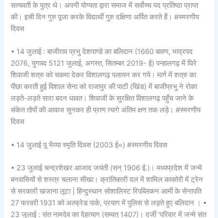
सत्यवती के पुत्र थे। अपनी योग्यता द्वारा समाज में सर्वोच्च पद प्रतिष्ठा प्राप्त
की। इसी दिन गुरु पूजा करके विद्यार्थी गुरु दक्षिणा अर्पित करते हैं। #स्मरणीय
दिवस
• 14 जुलाई : बाजीराव प्रभु देशपाण्डे का बलिदान (1660 बावण, भाद्रपद
2076, युगाब्द 5121 जुलाई, अगस्त, सितम्बर 2019- ई) पन्हालगढ़ में घिरे
शिवाजी शत्रु को चकमा देकर विशालगढ़ पलायन कर गये। मार्ग में शत्रु का
पीछा करती हुई विशाल सेना को राजापुर की पाटी (खिंड) में बाजीप्रभु ने रोका
लड़ते-लड़ते सारा बदन धावत। शिवाजी के सुरक्षित विशालगढ़ पहुँच जाने के
संकेत तोपों की आवाज सुनकर ही प्राण त्यागे अंतिम क्षण तक लड़े। #स्मरणीय
दिवस
• 14 जुलाई पू भैय्या स्मृति दिवस (2003 ई०) #स्मरणीय दिवस
• 23 जुलाई चन्द्रशेखर आजाद जयंती (सन् 1906 ई.)। मध्यप्रदेश में जन्मे
बनवासियों से शस्त्र चलाना सीखा। क्रांतिकारी दल में शामिल काकोरी में ट्रेन
से सरकारी खजाना लूटा | हिन्दुस्थान सोशालिस्ट रिपब्लिकन आर्मी के सेनापति
27 फरवरी 1931 को अल्फ्रेड पार्क, प्रयाग में पुलिस से लड़ते हुए बलिदान । •
23 जुलाई : संत नामदेव का देहत्याग (सम्वत् 1407)। दर्जी ‘परिवार में जन्मे संत