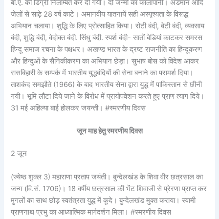
बी.ए. की डिग्री निलम्बित कर दी गयी। दो जन्मों का कालापानी। अंडमान आदि
जेलों से साढ़े 28 वर्ष काटे। अमानवीय यातनायें सही अस्पृश्यता के विरूद्ध
अभियान चलाया। शुद्धि के लिए प्रोत्साहित किया। रोटी बंदी, बेटी बंदी, व्यवसाय
बंदी, शुद्धि बंदी, वेदोक्त बंदी. सिंधु बंदी. स्पर्श बंदी- सातों बेडियां काटकर समरस
हिन्दू समाज रचना के पक्षधर। अखण्ड भारत के द्रष्ट राजनीति का हिन्दूकरण
और हिन्दुओं के सैनिकीकरण का अभियान छेड़ा। सुभाष बोस को विदेश आकर
रासबिहारी के सम्पर्क में भारतीय युद्धबंदियों की सेना बनाने का परामर्श दिया।
ताशकंद समझौते (1966) के बाद भारतीय सेना द्वारा युद्ध में पाकिस्तान से छीनी
गयी। भूमि लौटा दिये जाने के विरोध में प्रायोपवेशन करते हुए प्राण त्याग दिये।
31 मई अहिल्या बाई होलकर जयन्ती। #स्मरणीय दिवस
जून माह हेतु स्मरणीय दिवस
2 जून
(ज्येष्ठ शुक्ल 3) महाराणा प्रताप जयंती। बुन्देलखंड के शिवा वीर छत्रसाल का
जन्म (वि.सं. 1706)। 18 वर्षीय छत्रसाल की भेंट शिवाजी से प्रेरणा प्राप्त कर
मुगलों का साथ छोड़ स्वतंत्रता युद्ध में कूदे। बुन्देलखंड मुक्त कराया। स्वामी
प्राणनाथ प्रभु का आध्यात्मिक मार्गदर्शन मिला। #स्मरणीय दिवस