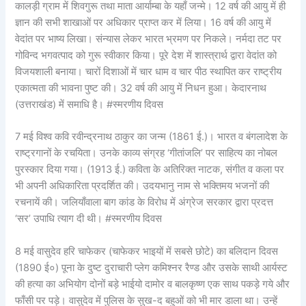
कालड़ी ग्राम में शिवगुरू तथा माता आर्याम्बा के यहाँ जन्मे। 12 वर्ष की आयु में ही
ज्ञान की सभी शाखाओं पर अधिकार प्राप्त कर में लिया। 16 वर्ष की आयु में
वेदांत पर भाष्य लिखा। संन्यास लेकर भारत भ्रमण पर निकले। नर्मदा तट पर
गोविन्द भगवत्पाद को गुरू स्वीकार किया। पूरे देश में शास्त्रार्थ द्वारा वेदांत को
विजयशाली बनाया। चारों दिशाओं में चार धाम व चार पीठ स्थापित कर राष्ट्रीय
एकात्मता की भावना पुष्ट की। 32 वर्ष की आयु में निधन हुआ। केदारनाथ
(उत्तराखंड) में समाधि है। #स्मरणीय दिवस
7 मई विश्व कवि रवीन्द्रनाथ ठाकुर का जन्म (1861 ई.)। भारत व बंगलादेश के
राष्ट्रगानों के रचयिता। उनके काव्य संग्रह ‘गीतांजलि’ पर साहित्य का नोबल
पुरस्कार दिया गया। (1913 ई.) कविता के अतिरिक्त नाटक, संगीत व कला पर
भी अपनी अधिकारिता प्रदर्शित की। उदयभानु नाम से भक्तिमय भजनों की
रचनायें की। जलियाँवाला बाग कांड के विरोध में अंग्रेज सरकार द्वारा प्रदत्त
‘सर’ उपाधि त्याग दी थी। #स्मरणीय दिवस
8 मई वासुदेव हरि चाफेकर (चाफेकर भाइयों में सबसे छोटे) का बलिदान दिवस
(1890 ई०) पूना के दुष्ट दुराचारी प्लेग कमिश्नर रैण्ड और उसके साथी आर्यस्ट
की हत्या का अभियोग दोनों बड़े भाईयो दामोर व बालकृष्ण एक साथ पकड़े गये और
फाँसी पर पड़े। वासुदेव में पुलिस के सुख-द बहुओं को भी मार डाला था। उन्हें