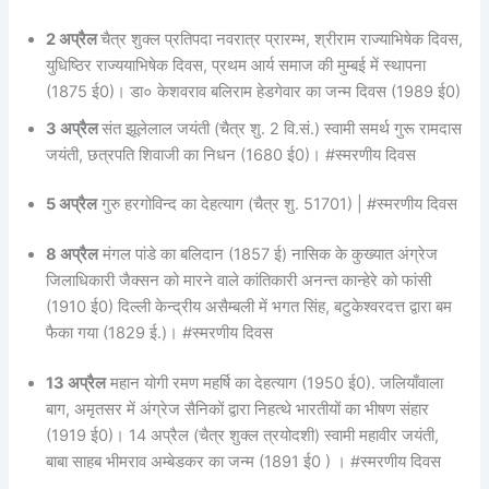
2 अप्रैल
चैत्र शुक्ल प्रतिपदा नवरात्र प्रारम्भ, श्रीराम राज्याभिषेक दिवस,
युधिष्ठिर राज्ययाभिषेक दिवस, प्रथम आर्य समाज की मुम्बई में स्थापना
(1875 ई0)। डा० केशवराव बलिराम हेडगेवार का जन्म दिवस (1989 ई0)
3 अप्रैल
संत झूलेलाल जयंती (चैत्र शु. 2 वि.सं.) स्वामी समर्थ गुरू रामदास
जयंती, छत्रपति शिवाजी का निधन (1680 ई0)। #स्मरणीय दिवस
5 अप्रैल
गुरु हरगोविन्द का देहत्याग (चैत्र शु. 51701) | #स्मरणीय दिवस
8 अप्रैल
मंगल पांडे का बलिदान (1857 ई) नासिक के कुख्यात अंग्रेज
जिलाधिकारी जैक्सन को मारने वाले कांतिकारी अनन्त कान्हेरे को फांसी
(1910 ई0) दिल्ली केन्द्रीय असैम्बली में भगत सिंह, बटुकेश्वरदत्त द्वारा बम
फैका गया (1829 ई.)। #स्मरणीय दिवस
13 अप्रैल
महान योगी रमण महर्षि का देहत्याग (1950 ई0). जलियाँवाला
बाग, अमृतसर में अंग्रेज सैनिकों द्वारा निहत्थे भारतीयों का भीषण संहार
(1919 ई0)। 14 अप्रैल (चैत्र शुक्ल त्रयोदशी) स्वामी महावीर जयंती,
बाबा साहब भीमराव अम्बेडकर का जन्म (1891 ई0 ) । #स्मरणीय दिवस