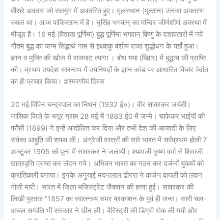
तीसरे अवतार जो सतयुग में अवतरित हुए। मूलस्थान (मुल्तान) उनका अवतरण
स्थल था। आज पाकिस्तान में है। नृसिंह भगवान् का मन्दिर जीर्णशीर्ण अवस्था में
मौजूद है। 16 मई (वैशाख पूर्णिमा) बुद्ध पूर्णिमा भगवान् विष्णु के दशावतारों में नवें
गौतम बुद्ध का जन्म सिद्धार्थ नाम से इक्ष्वाकु वंशीय राजा शुद्धोधन के यहाँ हुआ।
ज्ञान व मुक्ति की खोज में राजपाट त्यागा । बोध गया (बिहार) में बुद्धत्व की प्राप्ति
की। प्रथम उपदेश सारनाथ में उपनिषदों के ज्ञान कांड पर आधारित विचार वेदांत
का ही प्रचार किया। #स्मरणीय दिवस
20 मई विपिन चन्द्रपाल का निधन (1932 ई०)। वीर सावरकर जयंती।
नासिक जिले के भगूर ग्राम 28 मई में 1883 ई0 में जन्मे। चाफेकर भाईयों की
फाँसी (1899) ने इन्हें आंदोलित कर दिया और तभी देश की आजादी के लिए
सर्वस्व आहुति की शपथ ली। अंग्रेजी वस्त्रों की सारे भारत में सर्वप्रथम होली 7
अक्टूबर 1905 को पूना में सावरकर ने जलायी। श्यामजी कृष्ण वर्मा से शिवाजी
छात्रवृत्ति प्राप्त कर लंदन गये। अभिवन भारत का गठन कर दर्जनों युवकों को
क्रांतिकारी बनाया। इनके अनुयाई मदनलाल ढींगरा ने कर्जन वायली को लंदन
गोली मारी। भारत में जिला मजिस्ट्रेट जैक्सन की हत्या हुई। सावरकर की
लिखी पुस्तक “1857 का स्वातन्त्र्य समर प्रकाशन के पूर्व ही जन्त। सारी चल-
अचल सम्पत्ति भी सरकार ने छीन ली। बैरिस्ट्री की डिग्री रोक ली गयी और