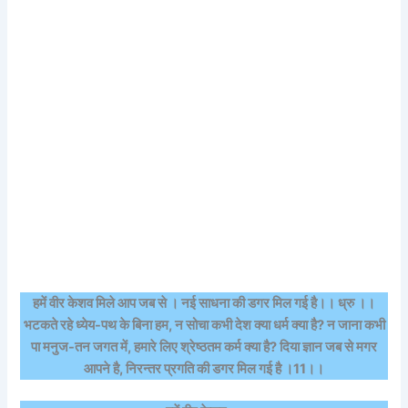
हमें वीर केशव मिले आप जब से । नई साधना की डगर मिल गई है।। ध्रु ।।
भटकते रहे ध्येय-पथ के बिना हम, न सोचा कभी देश क्या धर्म क्या है? न जाना कभी
पा मनुज-तन जगत में, हमारे लिए श्रेष्ठतम कर्म क्या है? दिया ज्ञान जब से मगर
आपने है, निरन्तर प्रगति की डगर मिल गई है ।11।।