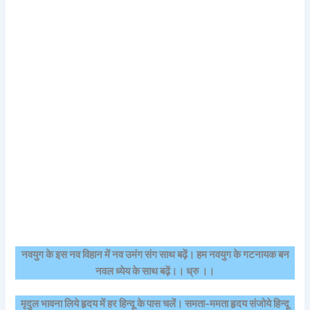
नवयुग के इस नव विहान में नव उमंग संग साथ बढ़ें। हम नवयुग के गटनायक बन
नवल ध्येय के साथ बढ़ें।। ध्रु ।।
मृदुल भावना लिये हृदय में हर हिन्दू के पास चलें। समता-ममता हृदय संजोये हिन्दू