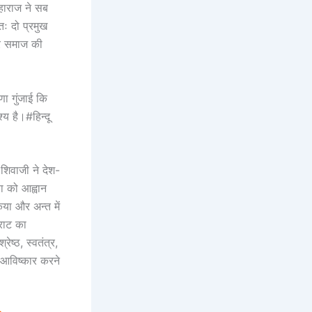
महाराज ने सब
तः दो प्रमुख
कर समाज की
णा गुंजाई कि
्य है।#हिन्दू
 शिवाजी ने देश-
ा को आह्वान
िया और अन्त में
्राट का
ेष्ठ, स्वतंत्र,
त आविष्कार करने