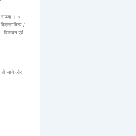
?
र सज्जा । >
विक्रमादित्य /
। बिछावन एवं
ट हो जाये और