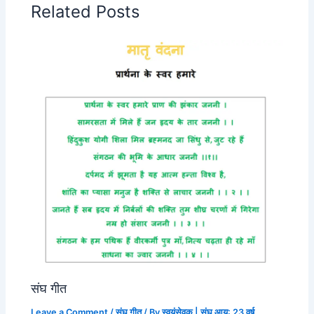
Related Posts
संघ गीत
Leave a Comment
/
संघ गीत
/ By
स्वयंसेवक | संघ आयु: 23 वर्ष