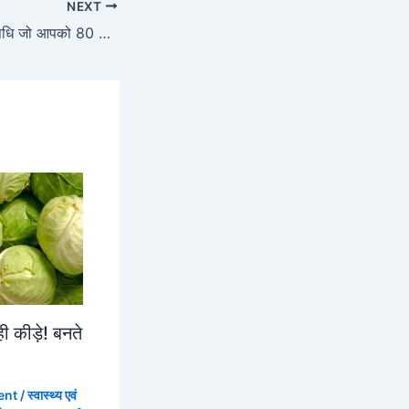
NEXT
गिलोय: एक रामबाण औषधि जो आपको 80 सालों तक बीमार नहीं होने देगी
 ही कीड़े! बनते
ent
/
स्वास्थ्य एवं