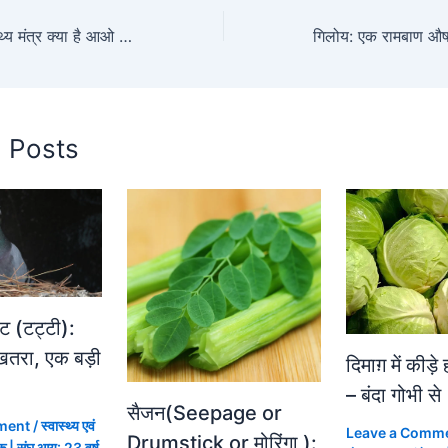
स्वस्थ जीवन का स्वास्थ्य मंत्र क्या है आओ जाने 100 वर्ष से अधिक उम्र तक जीने के तरीका
d Posts
ट (टट्टी):
खतरा, एक बड़ी
दिमाग़ में कीड़े
– बंदा गोभी से
सैजन(Seepage or
ment
/
स्वास्थ्य एवं
Leave a Comm
Drumstick or मोरिंगा ):
क | संघ आयु: 23 वर्ष