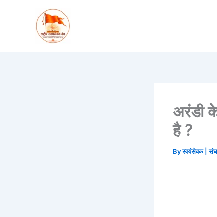
Skip
to
content
अरंडी के
है ?
By
स्वयंसेवक | सं