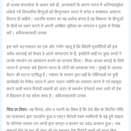
हो अथवा बंगलादेश से आकर बसे हों, अत्याचारों के कारण भारत में अनिच्छापूर्वक
धकेले गये विस्थापित हिन्दुओं को हिन्दुस्थान भारत में सनेह व ससम्मान आश्रय
मिलना ही चाहिये। भारतीय शासन का यह कर्तव्य बनता है वह विश्वभर के हिन्दुओं
के हितों का रक्षण करने में अपनी अपेक्षित भूमिका का तत्परता व दृढ़ता से निर्वाह
करें। #विजयादशमी उत्सव
इस सारे घटनाक्रम का एक और गंभीर पहलू है कि विदेशी घुसपैठियों की इस
अवैध कारवाई को केवल वे अपने सम्प्रदाय के है, इसलिये कहीं पर कुछ तत्त्वों ने
उनके समर्थन का वातावरण बनाने का प्रयास किया। शिक्षा अथवा कमाई के लिये
भारत में अन्यत्र बसे ईशान्य भारत के लोगों को धमकाया गया। मुम्बई के आजाद
मैदान की घटना प्रसिद्ध है। म्यांमार के शासन द्वारा वहाँ के रोहिंग्याओं पर हुयी
कार्यवाही का निषेध भारत में अमर जवान ज्योति का अपमान करने में गर्व महसूस
करने वाली भारत विरोधी ताकतों को अंदर से समर्थन देनेवाले तत्त्व अभी भी देश
में विद्यमान है यह संदेश साफ है। #विजयादशमी उत्सव
चिंता का विषय-
यह चिन्ता, क्षोभ व ग्लानी का विषय है कि देश हित के विपरीत नीति
का प्रशासन द्वारा प्रदर्शन हुआ व राष्ट्र विरोधी पंचम स्तम्भियों के बढ़े हुये साहस
के परिणाम स्वरूप उन तत्त्वों द्वारा कानून व शासन का उद्दंड अपमान हुआ। सब
सामर्थ्य होने के बाद भी तंत्र को पंगु बनाकर देश विरोधी तत्त्वों को खुला खेल