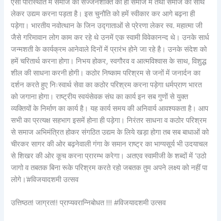
ऐसी परिस्थिति में समाज की सज्जनशक्ति को ही समाज में तथा समाज को साथ
लेकर उद्यम करना पड़ता है। इस चुनौति को हमें स्वीकार कर आगे बढ़ना ही
पड़ेगा। भारतीय नवोत्थान के जिन उद्गाताओं से प्रेरणा लेकर स्व. महात्मा जी
जैसे गरिमावान लोग काम कर रहे थे उनमें एक स्वामी विवेकानन्द थे। उनके सार्ध
जन्मशती के कार्यक्रम आनेवाले दिनों में प्रारंभ होने जा रहे है। उनके संदेश को
हमें चरितार्थ करना होगा। निभय होकर, स्वगौरव व आत्मविश्वास के साथ, विशुद्ध
शील की साधना करनी होगी। कठोर निष्काम परिश्रम से जनों में जनार्दन का
दर्शन करते हुए निःस्वार्थ सेवा का कठोर परिश्रम करना पड़ेगा धर्मप्राण भारत
को जगाना होगा। राष्ट्रीय स्वयंसेवक संघ का कार्य इन सब गुणों से युक्त
व्यक्तियों के निर्माण का कार्य है। यह कार्य समय की अनिवार्य आवश्यकता है। आप
सभी का प्रत्यक्ष सहभाग इसमें होना ही पड़ेगा। निरंतर साधना व कठोर परिश्रम
से समाज अभिमंत्रित होकर संगठित उद्यम के लिये खड़ा होगा तब सब बाधाओं को
चीरकर सागर की ओर बढ़नेवाली गंगा के समान राष्ट्र का भाग्यसूर्य भी उदयाचल
से शिखर की ओर कूच करना प्रारम्भ करेगा। अतएव स्वामीजी के शब्दों में ‘उठो
जागो व तबतक बिना रूके परिश्रम करते रहो जबतक तुम अपने लक्ष्य को नहीं पा
लोगे।’#विजयादशमी उत्सव
उत्तिष्ठत! जाग्रत!! प्राप्यवरान्निबोधत !!! #विजयादशमी उत्सव